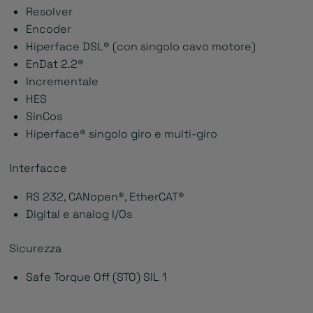
Resolver
Encoder
Hiperface DSL® (con singolo cavo motore)
EnDat 2.2®
Incrementale
HES
SinCos
Hiperface® singolo giro e multi-giro
Interfacce
RS 232, CANopen®, EtherCAT®
Digital e analog I/Os
Sicurezza
Safe Torque Off (STO) SIL 1