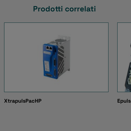
Prodotti correlati
XtrapulsPacHP
Epul