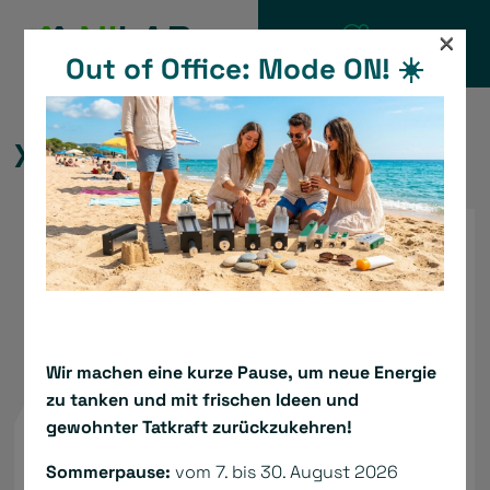
Salta
×
al
Out of Office: Mode ON! ☀️
CATALOGO
contenuto
XtrapulsPac
Wir machen eine kurze Pause, um neue Energie
zu tanken und mit frischen Ideen und
gewohnter Tatkraft zurückzukehren!
Sommerpause:
vom 7. bis 30. August 2026