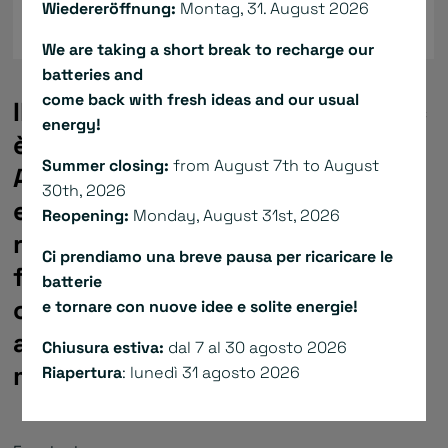
Wiedereröffnung:
Montag, 31. August 2026
We are taking a short break to recharge our
batteries and
come back with fresh ideas and our usual
Il servoazionamento XtrapulsPac
energy!
è un flessibile servo-controllore
Summer closing:
from August 7th to August
AC a 230 o 480 VAC con
30th, 2026
eccezionali capacità applicative
Reopening:
Monday, August 31st, 2026
real-time. La versione base offre
Ci prendiamo una breve pausa per ricaricare le
funzioni e tipi di interfacce che
batterie
coprono un largo range di
e tornare con nuove idee e solite energie!
applicazioni, dal singolo asse al
Chiusura estiva:
dal 7 al 30 agosto 2026
multi-asse.
Riapertura
: lunedì 31 agosto 2026