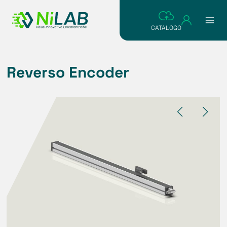
Salta
al
CATALOGO
contenuto
Reverso Encoder